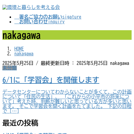
コ
ナ
ン
ビ
テ
ゲ
署名ご協力のお願い
sigature
ン
ー
お問い合わせ
inquiry
ツ
シ
へ
ョ
nakagawa
ス
ン
キ
に
ッ
移
HOME
プ
動
nakagawa
2025年5月25日
/ 最終更新日時 :
2025年5月25日
nakagawa
未分類
6/1に「学習会」を開催します
データセンターについてわからないことが多くて、この計画
について「住民の生活」、 「これからの小平市の将来につ
いて」考えた時、判断が難しいと思っている方が多いと思い
ます。 そこで学習会を開く計画をたてました。 下記の日程
で […]
最近の投稿